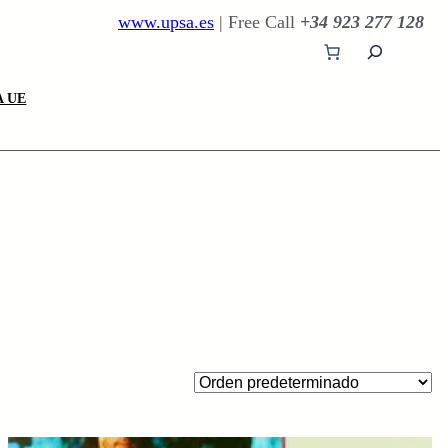
www.upsa.es
| Free Call
+34 923 277 128
B
u
s
 UE
c
a
r