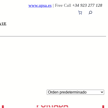
www.upsa.es
| Free Call
+34 923 277 128
B
u
s
 UE
c
a
r