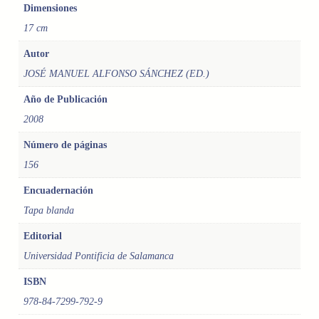
Dimensiones
Ó
17 cm
M
P
Autor
L
JOSÉ MANUEL ALFONSO SÁNCHEZ (ED.)
I
C
Año de Publicación
E
2008
D
E
Número de páginas
L
156
O
S
Encuadernación
P
Tapa blanda
O
B
Editorial
R
Universidad Pontificia de Salamanca
E
S
ISBN
.
978-84-7299-792-9
4