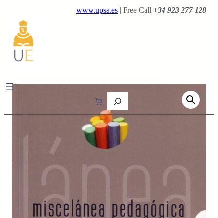
Saltar
www.upsa.es
| Free Call
+34 923 277 128
al
contenido
B
u
s
c
a
r