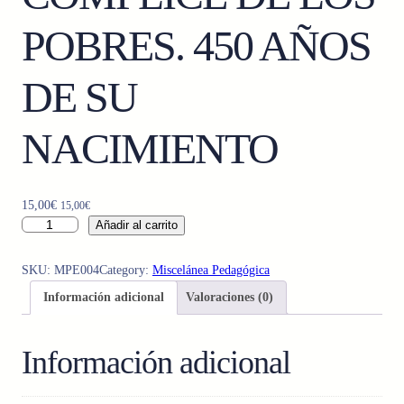
POBRES. 450 AÑOS
DE SU
NACIMIENTO
15,00
€
15,00
€
C
Añadir al carrito
A
L
SKU:
MPE004
Category:
Miscelánea Pedagógica
A
Información adicional
Valoraciones (0)
S
A
N
Información adicional
Z
,
C