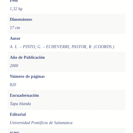
Peso
D
1,32 kg
I
O
Dimensiones
S
17 cm
D
E
Autor
C
A. L. – PINTO, G. – ECHEVERRI, PASTOR, R. (COORDS.)
O
M
Año de Publicación
U
2000
N
I
Número de páginas
C
820
A
C
Encuadernación
I
Tapa blanda
Ó
N
Editorial
.
Universidad Pontificia de Salamanca
I