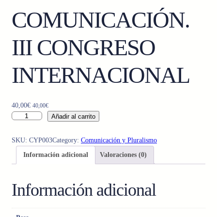
COMUNICACIÓN.
III CONGRESO
INTERNACIONAL
40,00
€
40,00
€
C
Añadir al carrito
U
L
SKU:
CYP003
Category:
Comunicación y Pluralismo
T
Información adicional
Valoraciones (0)
U
R
A
Información adicional
Y
M
E