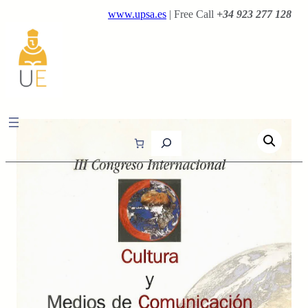
Saltar
www.upsa.es
| Free Call
+34 923 277 128
al
contenido
B
u
s
c
a
r