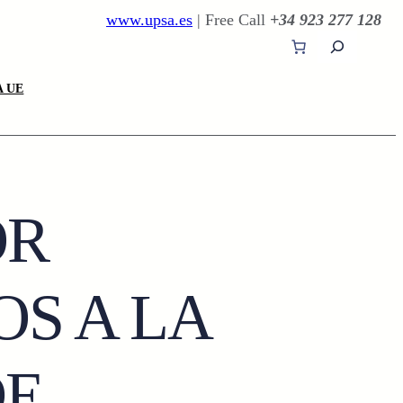
www.upsa.es
| Free Call
+34 923 277 128
B
u
s
 UE
c
a
r
OR
S A LA
DE