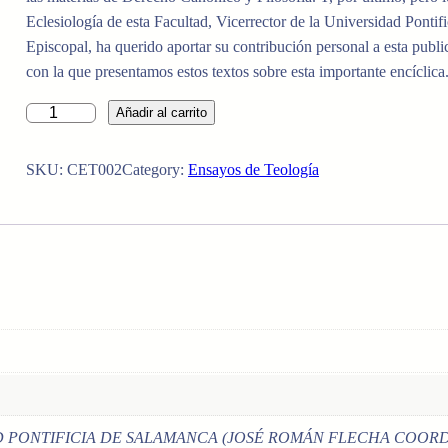
Eclesiología de esta Facultad, Vicerrector de la Universidad Pontif
Episcopal, ha querido aportar su contribución personal a esta publi
con la que presentamos estos textos sobre esta importante encíclica
D
Añadir al carrito
I
O
SKU:
CET002
Category:
Ensayos de Teología
S
E
S
A
M
O
R
C
O
M
E
 PONTIFICIA DE SALAMANCA (JOSÉ ROMÁN FLECHA COORD