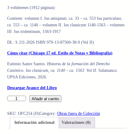
3 volúmenes (1912 páginas)
Contiene: volumen I. Ius antiquum, ca. 33 – ca. 553 Ius particulare,
ca. 553 – ca. 1140 – volumen II. Ius classicum 1140-1563 – volumen
III. Ius tridentinum, 1563-1917
DL: S 211-2026 ISBN 979-13-87569-38-9 (Vol II)
Cómo citar (Chicago 17 ed. Estilo de Notas y Bibliografía)
Eutimio Sastre Santos.
Historia de la formación del Derecho
Canónico. Ius classicum, ca. 1140 – ca. 1563. Vol II
. Salamanca:
UPSA Ediciones, 2026.
Descargar Avance del Libro
H
Añadir al carrito
i
s
SKU:
OFC254 (II)
Category:
Obras fuera de Colección
t
Información adicional
Valoraciones (0)
o
r