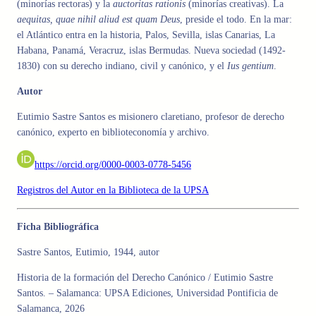
(minorías
rectoras)
y la
auctoritas
rationis
(
minorías
creativas). La
aequitas,
quae
nihil aliud est quam
Deus
,
preside el todo
.
En
la
mar:
el Atlántico entra en
la
historia
,
Palos
,
Sevilla
,
islas
Canarias
,
La
Habana
,
Panamá
,
Veracruz
,
islas Bermudas
.
Nueva sociedad (1492-
1830) con
su
derecho indiano
,
civil
y canónico
,
y
el
Ius gentium
.
Autor
Eutimio Sastre Santos es m
isionero claretiano, profesor de derecho
canónico, experto en biblioteconomía y archivo.
https://orcid.org/0000-0003-0778-5456
Registros del Autor en la Biblioteca de la UPSA
Ficha Bibliográfica
Sastre Santos, Eutimio, 1944, autor
Historia de la formación del Derecho Canónico / Eutimio Sastre
Santos. – Salamanca: UPSA Ediciones, Universidad Pontificia de
Salamanca, 2026