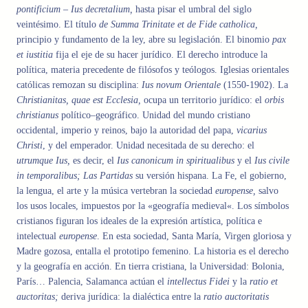
pontificium
–
Ius decretalium
,
hasta
pisar el
umbral
del
siglo
veintésimo
.
El
título
de Summa Trinitate et de Fide catholica,
principio y fundamento de la ley
,
abre su
legislación.
El
binomio
pax
et iustitia
fija el eje de
su hacer jurídico. El derecho introduce la
política, materia precedente
de filósofos
y
teólogos. Iglesias orientales
católicas remozan
su
disciplina
:
Ius novum Orientale
(1550-1902)
.
La
Christianitas, quae est Ecclesia,
ocupa un
territorio jurídico: el
orbis
christianus
político
–
geográfico
.
Unidad
del
mundo cristiano
occidental
,
imperio y
reinos
,
bajo la autoridad
del
papa
,
vicarius
Christi
,
y del emperador
.
Unidad
necesitada
de
su derecho: el
utrumque Ius,
es
decir
,
el
Ius canonicum in spiritualibus
y
el
Ius civile
in temporalibus; Las Partidas
su
versión hispana
. La
Fe, el gobierno,
la lengua,
el
arte y la
música vertebran la
sociedad
europense,
salvo
los
usos
locales
,
impuestos
por la «geografía
medieval
«
.
Los
símbolos
cristianos
figuran los ideales de la expresión artística
,
política e
intelectual
europense
.
En
esta sociedad
,
Santa María
,
Virgen gloriosa
y
Madre
gozosa
,
entalla el prototipo
femenino
.
La historia es
el
derecho
y la geografía en acción
.
En tierra
cristiana
,
la Universidad:
Bolonia
,
París
…
Palencia
,
Salamanca
actúan
el
intellectus Fidei
y la
ratio et
auctoritas;
deriva jurídica: la dialéctica entre
la
ratio auctoritatis