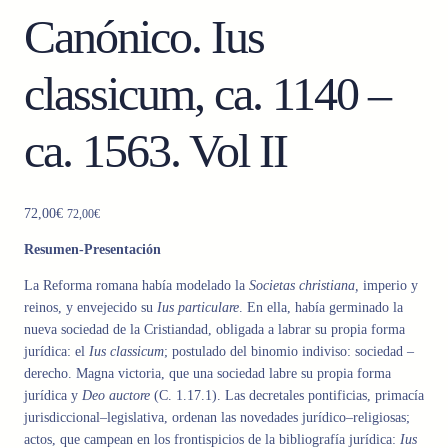
Canónico. Ius
classicum, ca. 1140 –
ca. 1563. Vol II
72,00
€
72,00
€
Resumen-Presentación
La Reforma romana
había
modelado la
Societas christiana
,
imperio
y
reinos,
y envejecido su
Ius particulare
.
En
ella
,
había germinado la
nueva sociedad de la Cristiandad
,
obligada
a
labrar su
propia forma
jurídica: el
Ius classicum
; postulado
del binomio indiviso:
sociedad
–
derecho
.
Magna
victoria
,
que una sociedad
labre
su
propia
forma
jurídica
y
Deo auctore
(C. 1.17.1)
.
Las
decretales pontificias
, primacía
jurisdiccional
–
legislativa
,
ordenan
las
novedades jurídico
–
religiosas
;
actos, que
campean
en los
frontispicios de
la
bibliografía jurídica
:
Ius