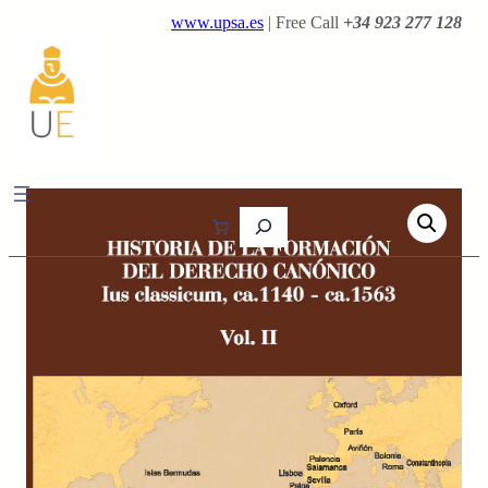
Saltar
www.upsa.es
| Free Call
+34 923 277 128
al
contenido
B
u
s
c
a
r