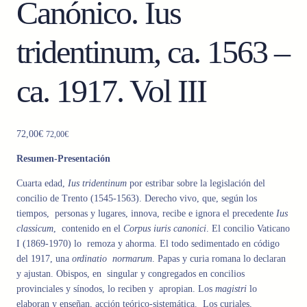
Canónico. Ius
tridentinum, ca. 1563 –
ca. 1917. Vol III
72,00
€
72,00
€
Resumen-Presentación
Cuarta edad,
Ius tridentinum
por estribar sobre la legislación del
concilio de Trento (1545-1563). Derecho vivo, que, según los
tiempos, personas y lugares, innova, recibe e ignora el precedente
Ius
classicum
, contenido en el
Corpus iuris canonici
. El concilio Vaticano
I (1869-1970)
lo remoza y ahorma. El todo sedimentado en código
del 1917, una
ordinatio normarum
. Papas y curia romana lo declaran
y ajustan. Obispos, en singular y congregados en concilios
provinciales y sínodos, lo reciben y apropian. Los
magistri
lo
elaboran y enseñan, acción teórico-sistemática. Los curiales,