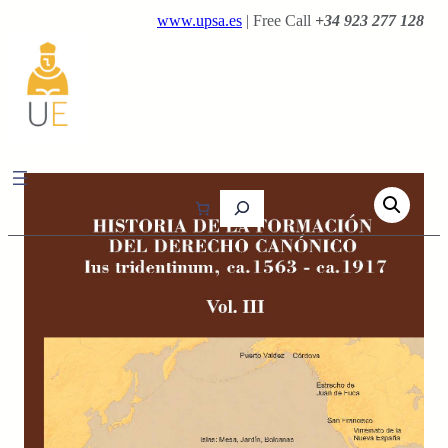
Saltar
www.upsa.es
| Free Call
+34 923 277 128
al
contenido
B
u
s
c
a
r