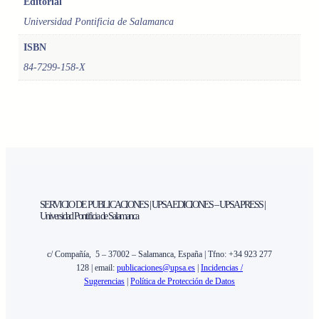
O
Editorial
C
Universidad Pontificia de Salamanca
I
ISBN
E
D
84-7299-158-X
A
D
Y
E
D
U
C
A
C
SERVICIO DE PUBLICACIONES | UPSA EDICIONES – UPSA PRESS |
Universidad Pontificia de Salamanca
I
Ó
N
c/ Compañía, 5 – 37002 – Salamanca, España | Tfno: +34 923 277
E
128 | email:
publicaciones@upsa.es
|
Incidencias /
Sugerencias
|
Política de Protección de Datos
N
L
A