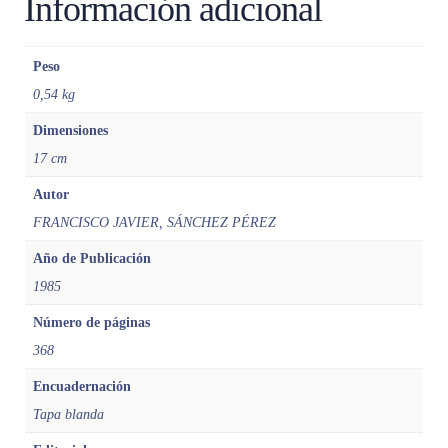
Información adicional
M
E
N
Peso
A
0,54 kg
Z
A
Dimensiones
D
17 cm
O
,
Autor
E
FRANCISCO JAVIER, SÁNCHEZ PÉREZ
L
.
Año de Publicación
H
1985
O
M
Número de páginas
B
368
R
E
Encuadernación
,
Tapa blanda
S