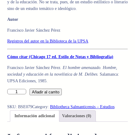
y de la educación. No se trata, pues, de un estudio estilístico o literario
sino de un estudio temático e ideológico.
Autor
Francisco Javier Sánchez Pérez
Registros del autor en la Biblioteca de la UPSA
Cómo citar (Chicago 17 ed. Estilo de Notas y Bibliografía)
Francisco Javier Sánchez Pérez.
El hombre amenazado. Hombre,
sociedad y educación en la novelística de M. Delibes.
Salamanca:
UPSA Ediciones, 1985.
H
Añadir al carrito
O
M
SKU:
BSE079
Category:
Bibliotheca Salmanticensis – Estudios
B
Información adicional
Valoraciones (0)
R
E
A