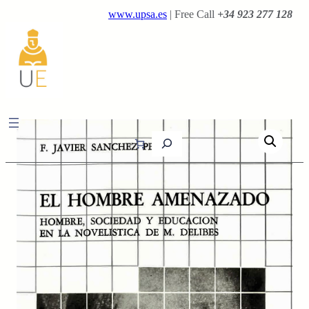
Saltar
www.upsa.es
| Free Call
+34 923 277 128
al
contenido
B
u
s
c
a
r