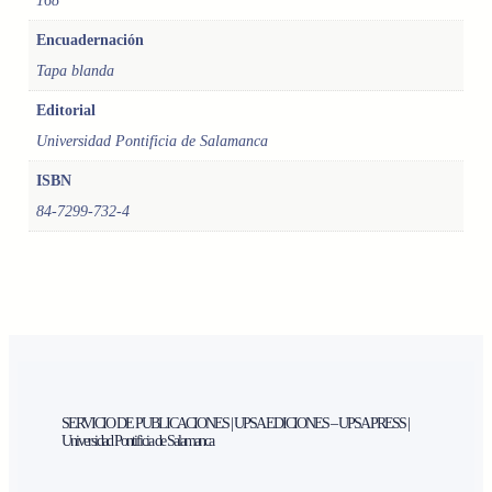
168
N
O
Encuadernación
Y
Tapa blanda
A
E
Editorial
N
Universidad Pontificia de Salamanca
C
ISBN
O
N
84-7299-732-4
T
R
A
D
O
S
.
E
L
SERVICIO DE PUBLICACIONES | UPSA EDICIONES – UPSA PRESS |
Universidad Pontificia de Salamanca
H
O