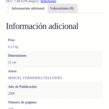
SKU:
CRE029
Category:
Relectiones
O
Información adicional
Valoraciones (0)
R
M
Á
Información adicional
T
I
C
Peso
A
0,15 kg
Y
C
Dimensiones
E
11 cm
R
E
Autor
B
MANUEL FERNÁNDEZ PELLITERO
R
O
Año de Publicación
H
2006
U
M
Número de páginas
A