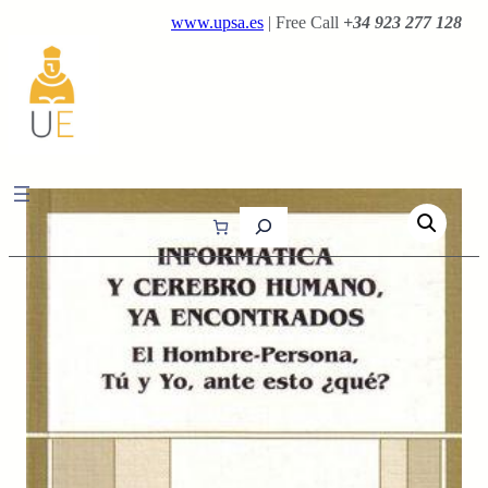
Saltar
www.upsa.es
| Free Call
+34 923 277 128
al
contenido
B
u
s
c
a
r