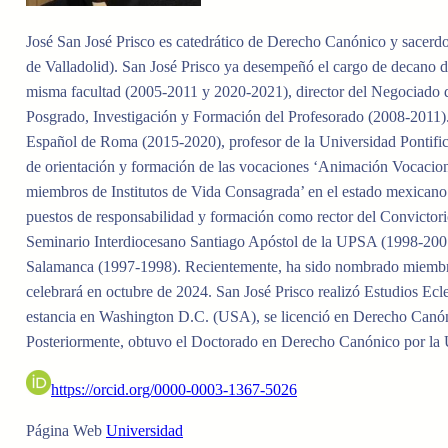
José San José Prisco es catedrático de Derecho Canónico y sacerd
de Valladolid). San José Prisco ya desempeñó el cargo de decano
misma facultad (2005-2011 y 2020-2021), director del Negociado 
Posgrado, Investigación y Formación del Profesorado (2008-2011). 
Español de Roma (2015-2020), profesor de la Universidad Pontifi
de orientación y formación de las vocaciones ‘Animación Vocacion
miembros de Institutos de Vida Consagrada’ en el estado mexicano
puestos de responsabilidad y formación como rector del Convictori
Seminario Interdiocesano Santiago Apóstol de la UPSA (1998-2001)
Salamanca (1997-1998). Recientemente, ha sido nombrado miembro 
celebrará en octubre de 2024. San José Prisco realizó Estudios Ecle
estancia en Washington D.C. (USA), se licenció en Derecho Canón
Posteriormente, obtuvo el Doctorado en Derecho Canónico por la 
https://orcid.org/0000-0003-1367-5026
Página Web
Universidad