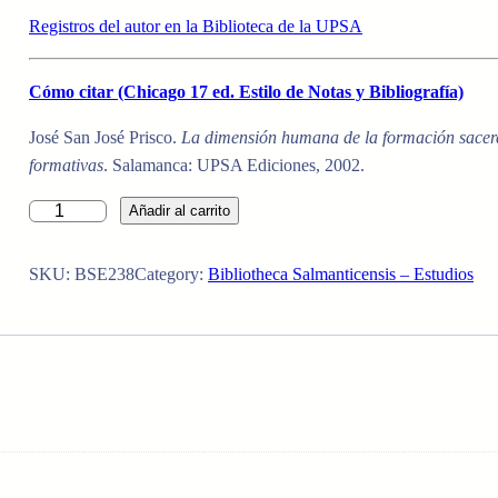
Registros del autor en la Biblioteca de la UPSA
Cómo citar (Chicago 17 ed. Estilo de Notas y Bibliografía)
José San José Prisco.
La dimensión humana de la formación sacerdo
formativas
. Salamanca: UPSA Ediciones, 2002.
L
Añadir al carrito
A
D
SKU:
BSE238
Category:
Bibliotheca Salmanticensis – Estudios
I
M
E
N
S
I
Ó
N