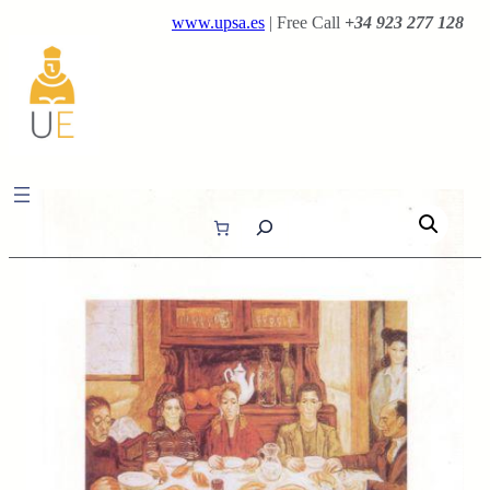
Saltar
www.upsa.es
| Free Call
+34 923 277 128
al
contenido
B
u
s
c
a
r