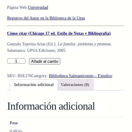
Página Web
Universidad
Registros del Autor en la Biblioteca de la Upsa
Cómo citar (Chicago 17 ed. Estilo de Notas y Bibliografía)
Gonzalo Tejerina Arias (Ed.).
La familia: problema y promesa.
Salamanca: UPSA Ediciones, 2005.
L
Añadir al carrito
A
F
SKU:
BSE276
Category:
Bibliotheca Salmanticensis – Estudios
A
Información adicional
Valoraciones (0)
M
I
L
Información adicional
I
A
:
Peso
P
0,49 kg