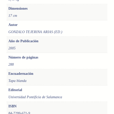
R
O
Dimensiones
B
17 cm
L
E
Autor
M
GONZALO TEJERINA ARIAS (ED.)
A
Y
Año de Publicación
P
2005
R
O
Número de páginas
M
288
E
S
Encuadernación
A
Tapa blanda
c
a
Editorial
n
Universidad Pontificia de Salamanca
t
ISBN
i
d
84-7299-671-9