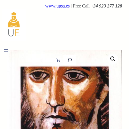
Saltar
www.upsa.es
| Free Call
+34 923 277 128
al
contenido
B
u
s
c
a
r