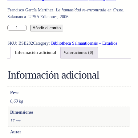
Francisco García Martínez.
La humanidad re-encontrada en Cristo.
Salamanca: UPSA Ediciones, 2006.
L
Añadir al carrito
A
H
SKU:
BSE282
Category:
Bibliotheca Salmanticensis – Estudios
U
Información adicional
Valoraciones (0)
M
A
N
Información adicional
I
D
A
Peso
D
0,63 kg
R
E
Dimensiones
-
17 cm
E
N
Autor
C