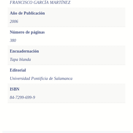
FRANCISCO GARCÍA MARTÍNEZ
O
N
Año de Publicación
T
2006
R
A
Número de páginas
D
380
A
E
Encuadernación
N
Tapa blanda
C
R
Editorial
I
Universidad Pontificia de Salamanca
S
ISBN
T
O
84-7299-699-9
c
a
n
t
i