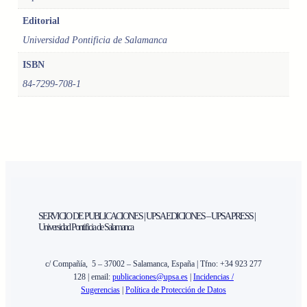
T
O
Editorial
D
Universidad Pontificia de Salamanca
E
ISBN
D
E
84-7299-708-1
S
A
R
R
O
L
L
O
E
SERVICIO DE PUBLICACIONES | UPSA EDICIONES – UPSA PRESS |
Universidad Pontificia de Salamanca
N
T
R
c/ Compañía, 5 – 37002 – Salamanca, España | Tfno: +34 923 277
E
128 | email:
publicaciones@upsa.es
|
Incidencias /
Sugerencias
|
Política de Protección de Datos
E
U