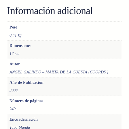
R
Información adicional
O
F
I
Peso
N
0,41 kg
A
N
Dimensiones
Z
17 cm
A
S
Autor
,
ÁNGEL GALINDO – MARTA DE LA CUESTA (COORDS.)
I
N
Año de Publicación
S
2006
T
R
Número de páginas
U
240
M
E
Encuadernación
N
Tapa blanda