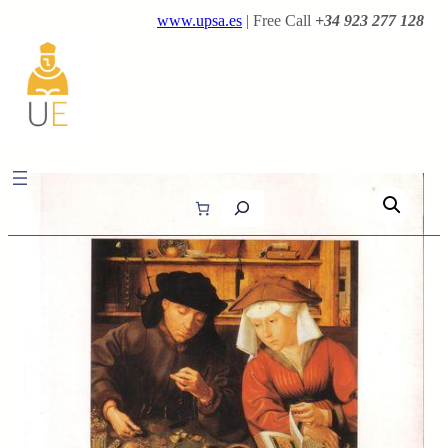
Saltar
www.upsa.es
| Free Call
+34 923 277 128
al
contenido
B
u
s
c
a
r