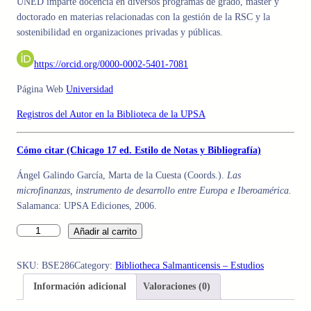
UNED imparte docencia en diversos programas de grado, máster y
doctorado en materias relacionadas con la gestión de la RSC y la
sostenibilidad en organizaciones privadas y públicas.
https://orcid.org/0000-0002-5401-7081
Página Web
Universidad
Registros del Autor en la Biblioteca de la UPSA
Cómo citar (Chicago 17 ed. Estilo de Notas y Bibliografía)
Ángel Galindo García, Marta de la Cuesta (Coords.).
Las
microfinanzas, instrumento de desarrollo entre Europa e Iberoamérica.
Salamanca: UPSA Ediciones, 2006.
L
Añadir al carrito
A
S
SKU:
BSE286
Category:
Bibliotheca Salmanticensis – Estudios
M
Información adicional
Valoraciones (0)
I
C