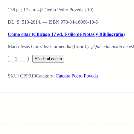
136 p. ; 17 cm. –(Cátedra Pedro Poveda ; 10)
DL. S. 510-2014. — ISBN 978-84-16066-18-6
Cómo citar (Chicago 17 ed. Estilo de Notas y Bibliografía)
María Jesús González Garmendia (Coord.).
¿Qué educación en es
¿
Añadir al carrito
Q
U
SKU:
CPP010
Category:
Cátedra Pedro Poveda
É
E
D
U
C
A
C
I