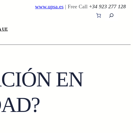
www.upsa.es
| Free Call
+34 923 277 128
B
u
s
 UE
c
a
r
CIÓN EN
DAD?