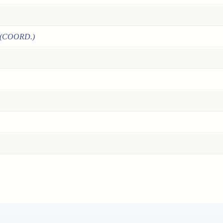
Ó
N
E
(COORD.)
N
E
S
T
A
S
O
C
I
E
D
A
D
?
c