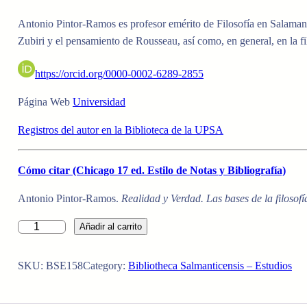
Antonio Pintor-Ramos es
profesor emérito de Filosofía en Salamanc
Zubiri y el pensamiento de Rousseau, así como, en general, en la fi
https://orcid.org/0000-0002-6289-2855
Página Web
Universidad
Registros del autor en la Biblioteca de la UPSA
Cómo citar (Chicago 17 ed. Estilo de Notas y Bibliografía)
Antonio Pintor-Ramos.
Realidad y Verdad. Las bases de la filosofí
R
Añadir al carrito
E
A
SKU:
BSE158
Category:
Bibliotheca Salmanticensis – Estudios
L
I