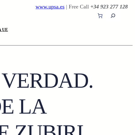
www.upsa.es
| Free Call
+34 923 277 128
B
u
s
 UE
c
a
r
 VERDAD.
E LA
E ZUBIRI