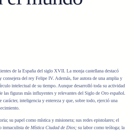
lientes
de la España del siglo XVII
.
La
monja castellana
destacó
 y
consejera del rey
Felipe
IV
.
Además
,
fue
autora de una amplia y
círculo intelectual
de su tiempo
.
Aunque
desarrolló
toda su
actividad
de las
figuras más influyentes y relevantes
del
Siglo de Oro
español
.
e carácter
,
inteligencia
y entereza y que
,
sobre
todo
,
ejerció una
llecimiento
.
oria
;
su
papel
como
mística
y misionera; sus
redes epistolares; el
o inmaculista de
Mística Ciudad de Dios;
su
labor
como teóloga;
la