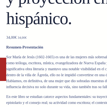
hispánico.
34,00
€
34,00
€
Resumen-Presentación
Sor María de Jesús (1602-1665)
es
una de las mujeres
más sobresa
como teóloga
,
escritora
,
mística
,
evangelizadora de Nueva
España
significativa obra literaria y mantuvo una
notable
visibilidad en
el 
dentro de la villa
de
Ágreda, ello no le impidió convertirse
en
una
Hablamos
, en definitiva
,
de
una mujer
que dio sobradas
muestras
d
influencia
decisiva
no solo durante su vida
,
sino también tras su fa
En este libro
se estudian
catorce
aspectos fundamentales
: su trayect
epistolario
y
el consejo real
; su
actividad
como
escritora
;
el
context