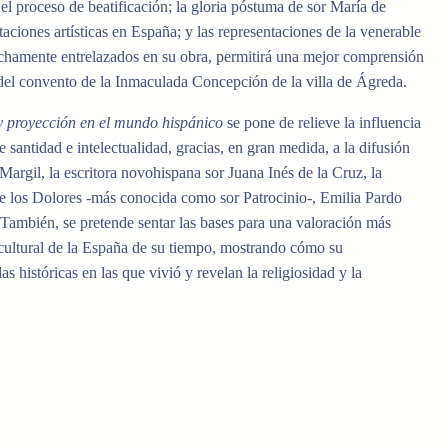
;
el
proceso
de
beatificación; la gloria póstuma
de sor María
de
taciones artísticas en
España
; y
las representaciones de
la
venerable
echamente entrelazados en su obra,
permitirá una mejor comprensión
del
convento
de la Inmaculada
Concepción
de la villa de Ágreda
.
 y proyección
en el mundo hispánico
se
pone
de
relieve la influencia
e santidad e intelectualidad
,
gracias
,
en gran medida, a la
difusión
 Margil
,
la
escritora novohispana
sor Juana Inés
de
la Cruz
,
la
e los
Dolores -más conocida
como
sor Patrocinio-
,
Emilia
Pardo
 También,
se
pretende
sentar las bases
para una valoración
más
cultural de
la
España de su
tiempo
,
mostrando
cómo
su
adas
históricas
en las que
vivió y
revelan la
religiosidad y
la