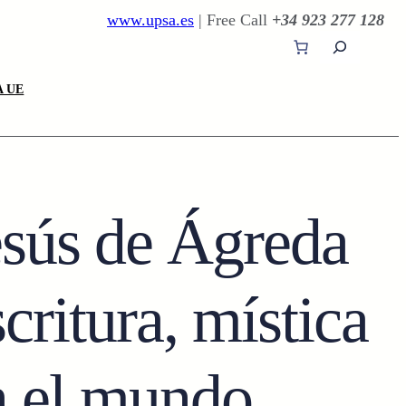
www.upsa.es
| Free Call
+34 923 277 128
B
u
s
 UE
c
a
r
esús de Ágreda
critura, mística
n el mundo