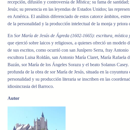
recepción
,
difusión y controversia de
Mística;
su fama de santidad
Jesús; su presencia en las leyendas de Estados Unidos; las represen
en América. El
análisis
diferenciado
de estos
catorce
ámbitos,
estr
de la personalidad y la producción
intelectual de
la monja
y priora
En
Sor María de Jesús de Ágreda (1602-1665): escritura, mística
que ejerció
sobre laicos y religiosos
,
a quienes
ofreció un modelo
d
de sus escritos
, como ocurrió
con san
Junípero Serra, fray Antonio
escultora
Luisa
Roldán
,
san
Antonio María
Claret
, María
Rafaela d
Bazán, sor
María de
los
Ángeles Sorazu y
el beato Solanus
Casey.
profunda de la
obra de sor
María
de
Jesús, situada
en la
coyuntura
personalidad y
su
producción
literaria se inscriben en las coorden
idiosincrasia
del Barroco
.
Autor