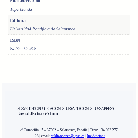
Encuadernación
R
Tapa blanda
E
L
Editorial
O
Universidad Pontificia de Salamanca
S
P
ISBN
O
84-7299-226-8
B
L
A
D
O
R
E
S
D
SERVICIO DE PUBLICACIONES | UPSA EDICIONES – UPSA PRESS |
Universidad Pontificia de Salamanca
E
L
V
c/ Compañía, 5 – 37002 – Salamanca, España | Tfno: +34 923 277
A
128 | email:
publicaciones@upsa.es
|
Incidencias /