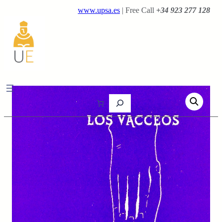
Saltar
www.upsa.es
| Free Call
+34 923 277 128
al
contenido
B
u
s
c
a
r