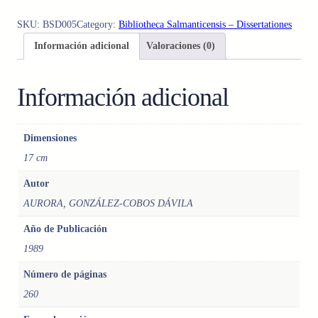
A
C
SKU:
BSD005
Category:
Bibliotheca Salmanticensis – Dissertationes
C
Información adicional
Valoraciones (0)
E
O
S
Información adicional
,
L
O
Dimensiones
S
17 cm
.
E
Autor
S
AURORA, GONZÁLEZ-COBOS DÁVILA
T
U
Año de Publicación
D
1989
I
O
Número de páginas
S
260
O
B