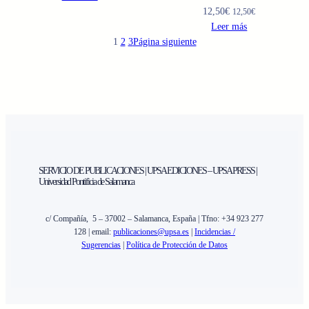
12,50
€
12,50
€
Leer más
1
2
3
Página siguiente
SERVICIO DE PUBLICACIONES | UPSA EDICIONES – UPSA PRESS |
Universidad Pontificia de Salamanca
c/ Compañía, 5 – 37002 – Salamanca, España | Tfno: +34 923 277
128 | email:
publicaciones@upsa.es
|
Incidencias /
Sugerencias
|
Política de Protección de Datos