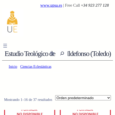
Saltar
www.upsa.es
| Free Call
+34 923 277 128
al
contenido
B
Estudio Teológico de San Ildefonso (Toledo)
u
s
Inicio
/
Ciencias Eclesiásticas
/ Estudio Teológico de San Ildefonso
c
(Toledo)
a
r
Mostrando 1–16 de 37 resultados