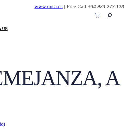
www.upsa.es
| Free Call
+34 923 277 128
B
u
s
 UE
c
a
r
EMEJANZA, A
do)