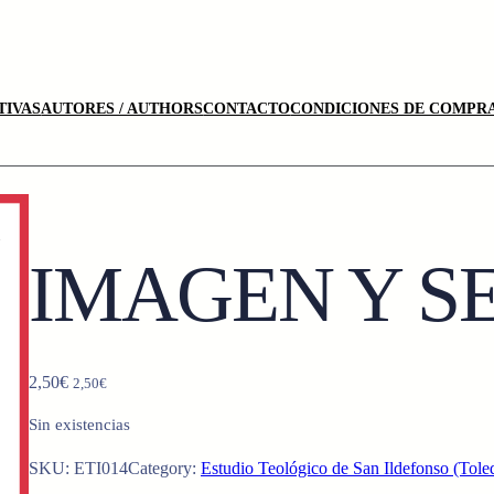
TIVAS
AUTORES / AUTHORS
CONTACTO
CONDICIONES DE COMPRA
IMAGEN Y S
2,50
€
2,50
€
Sin existencias
SKU:
ETI014
Category:
Estudio Teológico de San Ildefonso (Tole