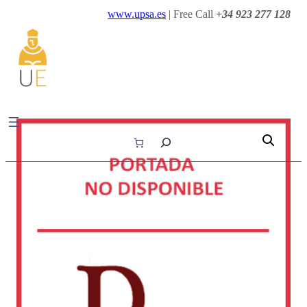
Saltar
www.upsa.es
| Free Call
+34 923 277 128
al
contenido
B
u
s
c
a
r