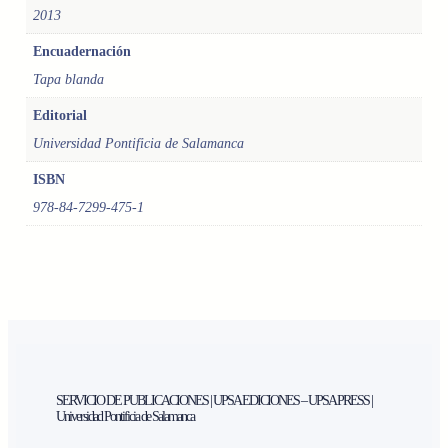
2013
Ú
N
Encuadernación
E
Tapa blanda
L
E
Editorial
V
Universidad Pontificia de Salamanca
A
N
ISBN
G
978-84-7299-475-1
E
L
I
O
D
E
S
A
N
SERVICIO DE PUBLICACIONES | UPSA EDICIONES – UPSA PRESS |
M
Universidad Pontificia de Salamanca
A