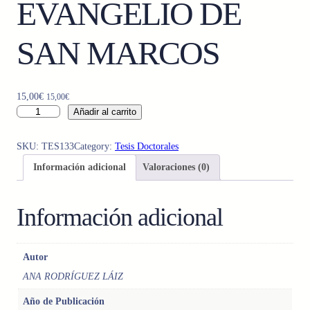
EVANGELIO DE
SAN MARCOS
15,00
€
15,00
€
H
Añadir al carrito
I
J
SKU:
TES133
Category:
Tesis Doctorales
O
Información adicional
Valoraciones (0)
D
E
D
Información adicional
A
V
I
Autor
D
ANA RODRÍGUEZ LÁIZ
S
E
Año de Publicación
G