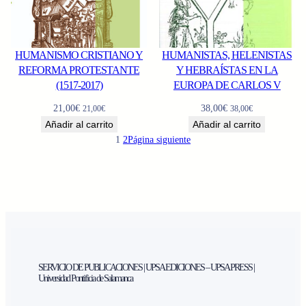
HUMANISMO CRISTIANO Y
HUMANISTAS, HELENISTAS
REFORMA PROTESTANTE
Y HEBRAÍSTAS EN LA
(1517-2017)
EUROPA DE CARLOS V
21,00
€
38,00
€
21,00
€
38,00
€
Añadir al carrito
Añadir al carrito
1
2
Página siguiente
SERVICIO DE PUBLICACIONES | UPSA EDICIONES – UPSA PRESS |
Universidad Pontificia de Salamanca