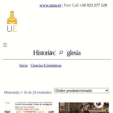
Saltar
www.upsa.es
| Free Call
+34 923 277 128
al
contenido
B
Historia de la Iglesia
u
s
Inicio
/
Ciencias Eclesiásticas
/ Historia de la Iglesia
c
a
r
Mostrando 1–16 de 24 resultados