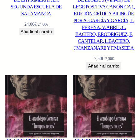
SEGUNDA ESCUELA DE
LEGE POSITIVA CANÓNICA 1,
SALAMANCA
EDICIÓN CRÍTICA BILINGÜE
POR A. GARCÍA Y GARCÍA, L.
24,00
€
24,00
€
PEREÑA, V. ABRIL, C.
Añadir al carrito
BACIERO, F.RODRIGUEZ, F.
CANTELAR, L.BACIERO,
J.MANZANARE Y F.MASEDA
7,50
€
7,50
€
Añadir al carrito