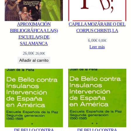
APROXIMACIÓN
CAPILLA MOZÁRABE O DEL
BIBLIOGRÁFICA A LA(S)
CORPUS CHRISTI, LA
ESCUELA(S) DE
6,00
€
6,00
€
SALAMANCA
Leer más
26,00
€
26,00
€
Añadir al carrito
DE BELLO CONTRA
DE BELLO CONTRA